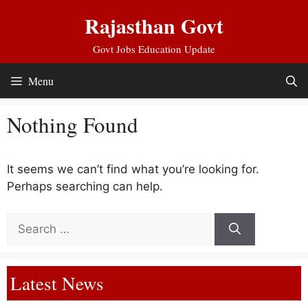
Skip
Rajasthan Govt
to
content
Govt Jobs Education Update
Menu
Nothing Found
It seems we can’t find what you’re looking for.
Perhaps searching can help.
Search
for:
Latest News