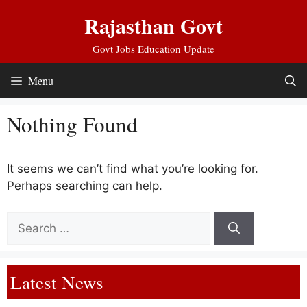
Skip
Rajasthan Govt
to
content
Govt Jobs Education Update
Menu
Nothing Found
It seems we can’t find what you’re looking for.
Perhaps searching can help.
Search
for:
Latest News