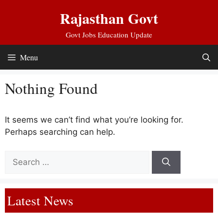
Skip
Rajasthan Govt
to
content
Govt Jobs Education Update
Menu
Nothing Found
It seems we can’t find what you’re looking for.
Perhaps searching can help.
Search
for:
Latest News