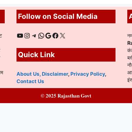
Follow on Social Media
YouTube
Instagram
Telegram
WhatsApp
Google
Facebook
X
ट
नम
R
ई
कं
Quick Link
ा
ब्
नौ
ाम
आद
About Us,
Disclaimer
,
Privacy Policy
,
इं
Contact Us
© 2025 Rajasthan Govt