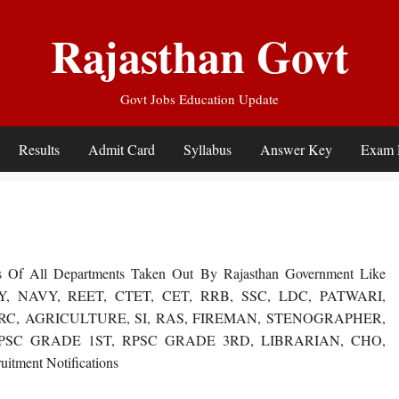
Rajasthan Govt
Govt Jobs Education Update
Results
Admit Card
Syllabus
Answer Key
Exam 
s Of All Departments Taken Out By Rajasthan Government Like
, NAVY, REET, CTET, CET, RRB, SSC, LDC, PATWARI,
RC, AGRICULTURE, SI, RAS, FIREMAN, STENOGRAPHER,
PSC GRADE 1ST, RPSC GRADE 3RD, LIBRARIAN, CHO,
ment Notifications