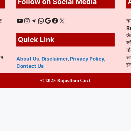
Follow on Social Media
YouTube
Instagram
Telegram
WhatsApp
Google
Facebook
X
ट
नम
R
ई
कं
Quick Link
ा
ब्
नौ
ाम
आद
About Us,
Disclaimer
,
Privacy Policy
,
इं
Contact Us
© 2025 Rajasthan Govt