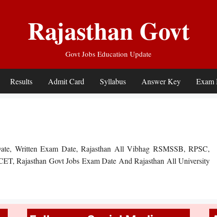
Rajasthan Govt
Govt Jobs Education Update
Results
Admit Card
Syllabus
Answer Key
Exam 
Date, Written Exam Date, Rajasthan All Vibhag RSMSSB, RPSC,
T, Rajasthan Govt Jobs Exam Date And Rajasthan All University