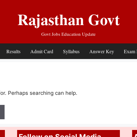
Rajasthan Govt
Govt Jobs Education Update
Results
Admit Card
Syllabus
Answer Key
Exam 
for. Perhaps searching can help.
Follow on Social Media