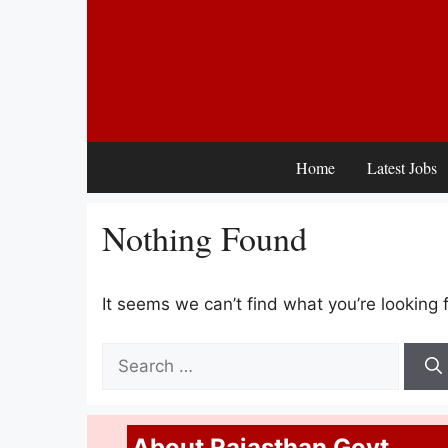
Skip
to
content
Home
Latest Jobs
Nothing Found
It seems we can’t find what you’re looking 
Search
for:
About Rajasthan Govt