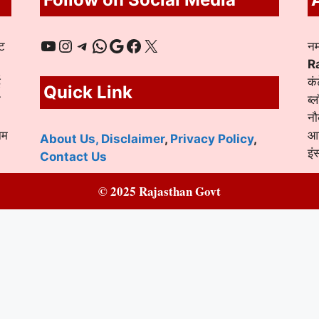
YouTube
Instagram
Telegram
WhatsApp
Google
Facebook
X
ट
नम
R
ई
कं
Quick Link
ा
ब्
नौ
ाम
आद
About Us,
Disclaimer
,
Privacy Policy
,
इं
Contact Us
© 2025 Rajasthan Govt