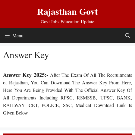
Skip
Rajasthan Govt
to
content
Govt Jobs Education Update
Menu
Answer Key
Answer Key 2025:-
After The Exam Of All The Recruitments
of Rajasthan, You Can Download The Answer Key From Here,
Here You Are Being Provided With The Official Answer Key Of
All Departments Including RPSC, RSMSSB, UPSC, BANK,
RAILWAY, CET, POLICE, SSC, Medical Download Link Is
Given Below