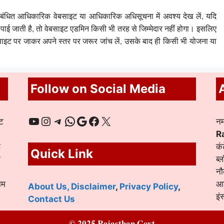
बंधित आधिकारिक वेबसाइट या आधिकारिक अधिसूचना में अवश्य देख लें, यदि
 जाती है, तो वेबसाइट एडमिन किसी भी तरह से जिम्मेदार नहीं होगा। इसलिए
इट पर जाकर अपने स्तर पर जरूर जांच लें, उसके बाद ही किसी भी योजना या
Follow on Social Media
YouTube
Instagram
Telegram
WhatsApp
Google
Facebook
X
ट
नम
R
ई
कं
Quick Link
ा
ब्
नौ
ाम
आद
About Us,
Disclaimer
,
Privacy Policy
,
इं
Contact Us
© 2025 Rajasthan Govt